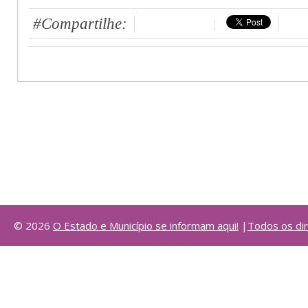
#Compartilhe:
©
2026
O Estado e Município se informam aqui!
|
Todos os di